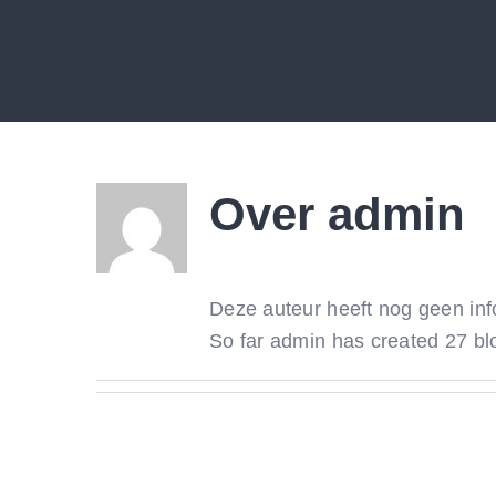
Ga
naar
inhoud
Over
admin
Deze auteur heeft nog geen info
So far admin has created 27 blo