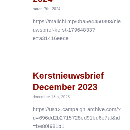
maart 7th, 2024
https://mailchi.mp/0ba5e4450893/nie
uwsbrief-kerst-17964833?
e=a31416eece
Kerstnieuwsbrief
December 2023
december 18th, 2023
https://us12.campaign-archive.com/?
u=696dd2b2715728ed91bd6e7af&id
=be80f981b1