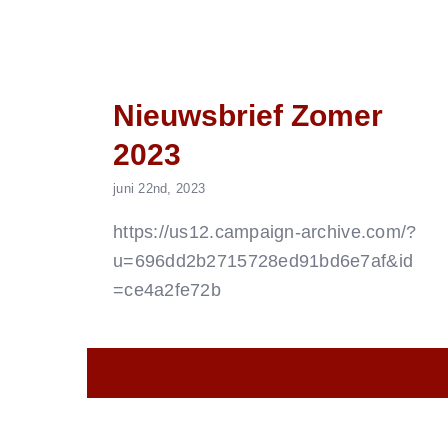
Nieuwsbrief Zomer
2023
juni 22nd, 2023
https://us12.campaign-archive.com/?
u=696dd2b2715728ed91bd6e7af&id
=ce4a2fe72b